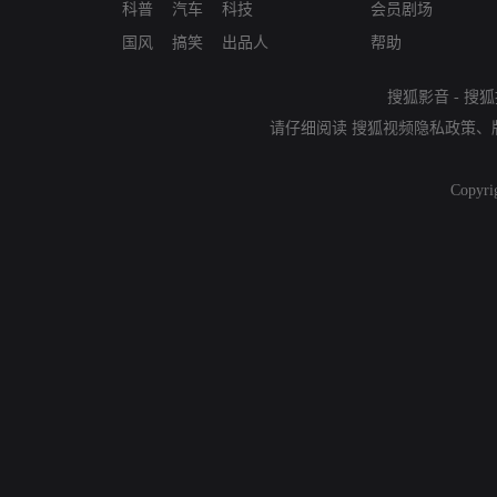
科普
汽车
科技
会员剧场
国风
搞笑
出品人
帮助
搜狐影音
-
搜狐
请仔细阅读
搜狐视频隐私政策
、
Copyri