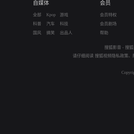
自媒体
会员
全部
Kpop
游戏
会员特权
科普
汽车
科技
会员剧场
国风
搞笑
出品人
帮助
搜狐影音
-
搜狐
请仔细阅读
搜狐视频隐私政策
、
Copyri