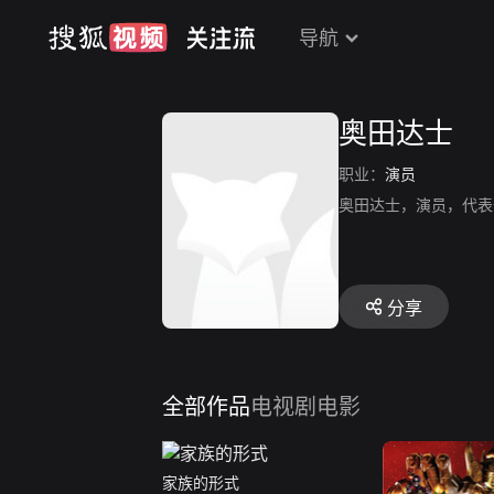
导航
奥田达士
职业：
演员
奥田达士，演员，代表
分享
全部作品
电视剧
电影
家族的形式