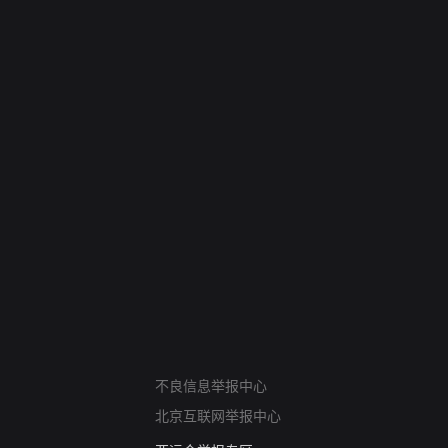
网络暴力有害信息举报
不良信息举报中心
12318 文化市场举报
北京互联网举报中心
算法推荐专项举报