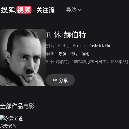
导航
F. 休·赫伯特
别名：
F. Hugh Herbert
/
Frederick Hugh Herbert
职业：
导演
/
制片
/
编剧
F. 休·赫伯特，1897年5月29日出生，19
分享
全部作品
电影
永爱老爸