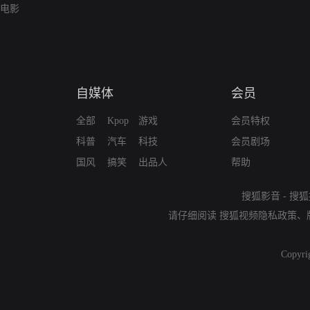
电影
自媒体
会员
全部
Kpop
游戏
会员特权
科普
汽车
科技
会员剧场
国风
搞笑
出品人
帮助
搜狐影音
-
搜狐
请仔细阅读
搜狐视频隐私政策
、
Copyri