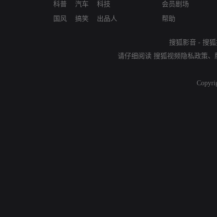
科普
汽车
科技
会员剧场
国风
搞笑
出品人
帮助
搜狐影音
-
搜狐
请仔细阅读
搜狐视频隐私政策
、
Copyri