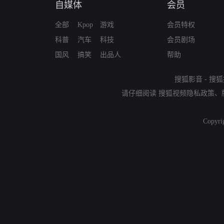
自媒体
会员
全部
Kpop
游戏
会员特权
科普
汽车
科技
会员剧场
国风
搞笑
出品人
帮助
搜狐影音
-
搜狐
请仔细阅读
搜狐视频隐私政策
、
Copyri