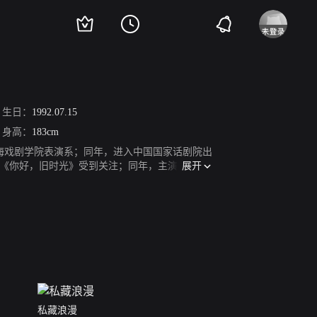
生日：
1992.07.15
身高：
183cm
于上海戏剧学院表演系；同年，进入中国国家话剧院出
展开
络剧《你好，旧时光》受到关注；同年，主演青春励
三十而已》。2021年，出演的轻喜剧《假日暖洋
私藏浪漫