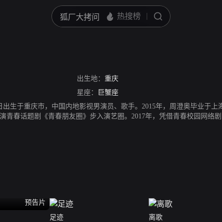
出生地：
重庆
星座：
巨蟹座
月15日出生于重庆市，中国内地影视男演员、歌手。2015年，周澄奥毕业
因参演青春话题剧《青春朋友圈》步入演艺圈。2017年，凭借青春校园网
。2019年，主演悬疑爱情剧《我心深触》。2020年，出演都市情感剧《
很美味》相继播出。
预告片
足迹
离歌