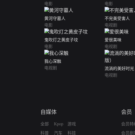
电影
电影
黄河守墓人
不完美受害人
电影
电视剧
鬼吹灯之黄皮子坟
爱很美味
电影
电视剧
我心深触
电视剧
流淌的美好时光
电视剧
自媒体
会员
全部
Kpop
游戏
会员特
科普
汽车
科技
会员剧