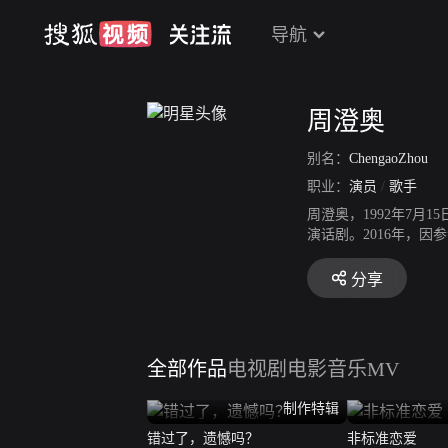
导航
周澄奥
别名：
ChengaoZhou
职业：
演员
/
歌手
周澄奥，1992年7
演话剧。2016年，
志剧《流淌的美好时光》
洋》和都市爱情剧《爱
分享
全部作品
电视剧
电影
音乐MV
制作特辑
错过了，遗憾吗？
非标准恋爱