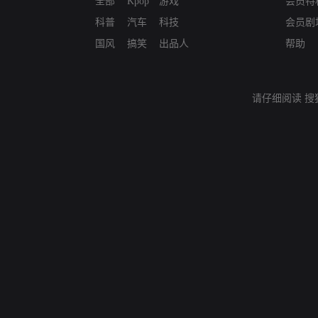
全部
Kpop
游戏
会员特
科普
汽车
科技
会员剧
国风
搞笑
出品人
帮助
请仔细阅读
搜