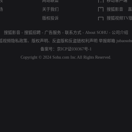
权
网站联盟
移动客户端
场
关于我们
搜狐影音
直
版权投诉
搜狐视频TV
搜狐影音
-
搜狐招聘
-
广告服务
-
联系方式
-
About SOHU
-
公司介绍
狐视频隐私政策
、
版权声明
、
反盗版和反盗链权利声明
举报邮箱
jubaoso
备案号：
京ICP证030367号-1
Copyright © 2024 Sohu.com Inc.All Rights Reserved.