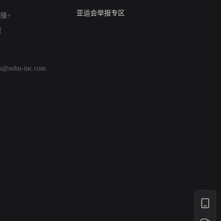
算法推荐专项举报
亚运会举报专区
播+
涉历史虚无举报
版
网络谣言信息专项
涉政举报入口
涉未成年人举报
hu@sohu-inc.com
清朗自媒体乱象举报
涉民族宗教有害信息举报
清朗·生活服务类内容举报
清朗春节网络环境整治
涉企举报专区
AI生成内容
打假治敲
网络暴力有害信息举报
12318 文化市场举报
算法推荐专项举报
亚运会举报专区
涉历史虚无举报