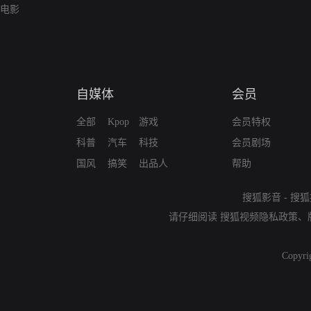
电影
自媒体
会员
全部
Kpop
游戏
会员特权
科普
汽车
科技
会员剧场
国风
搞笑
出品人
帮助
搜狐影音
-
搜狐
请仔细阅读
搜狐视频隐私政策
、
Copyri