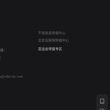
网络暴力有害信息举报
不良信息举报中心
12318 文化市场举报
北京互联网举报中心
算法推荐专项举报
亚运会举报专区
播+
涉历史虚无举报
版
网络谣言信息专项
涉政举报入口
涉未成年人举报
hu@sohu-inc.com
清朗自媒体乱象举报
涉民族宗教有害信息举报
清朗·生活服务类内容举报
清朗春节网络环境整治
涉企举报专区