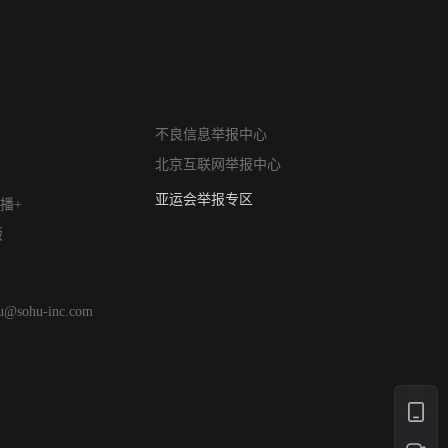
网络暴力有害信息举报
不良信息举报中心
12318 文化市场举报
北京互联网举报中心
算法推荐专项举报
亚运会举报专区
播+
涉历史虚无举报
版
网络谣言信息专项
涉政举报入口
涉未成年人举报
hu@sohu-inc.com
清朗自媒体乱象举报
涉民族宗教有害信息举报
清朗·生活服务类内容举报
清朗春节网络环境整治
涉企举报专区