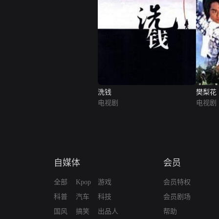
洗钱
樊梨花
电视剧
电视剧
自媒体
会员
全部
Kpop
游戏
会员特权
科普
汽车
科技
会员剧场
国风
搞笑
出品人
帮助