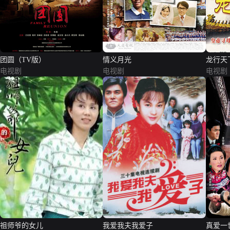
团圆（TV版）
情义月光
龙行天
电视剧
电视剧
电视剧
祖师爷的女儿
我爱我夫我爱子
真爱一