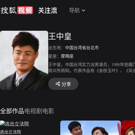
导航
王中皇
出生地：
中国台湾省台北市
星座：
摩羯座
王中皇，中国台湾实力派男演员，1986年拍
观众所熟知。代表作品有《金枝玉叶》、《风
分享
全部作品
电视剧
电影
逃出立法院