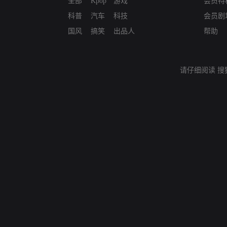
全部
Kpop
游戏
会员特
科普
汽车
科技
会员剧
国风
搞笑
出品人
帮助
请仔细阅读
搜