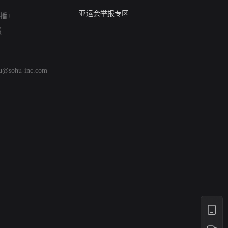
算法推荐专项举报
亚运会举报专区
播+
涉历史虚无举报
版
网络谣言信息专项
涉政举报入口
涉未成年人举报
hu@sohu-inc.com
清朗自媒体乱象举报
涉民族宗教有害信息举报
清朗·生活服务类内容举报
清朗春节网络环境整治
涉企举报专区
AI生成内容
打假治敲
网络暴力有害信息举报
12318 文化市场举报
算法推荐专项举报
亚运会举报专区
涉历史虚无举报