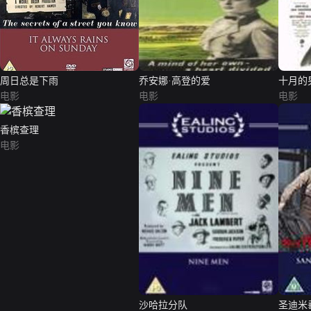
周日总是下雨
乔安娜·高登的爱
十月的
电影
电影
电影
香槟查理
电影
沙哈拉分队
圣迪米