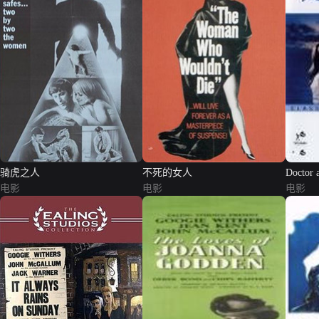
骑虎之人
不死的女人
Doctor 
电影
电影
电影