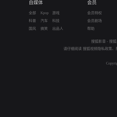
自媒体
会员
全部
Kpop
游戏
会员特权
科普
汽车
科技
会员剧场
国风
搞笑
出品人
帮助
搜狐影音
-
搜狐
请仔细阅读
搜狐视频隐私政策
、
Copyri