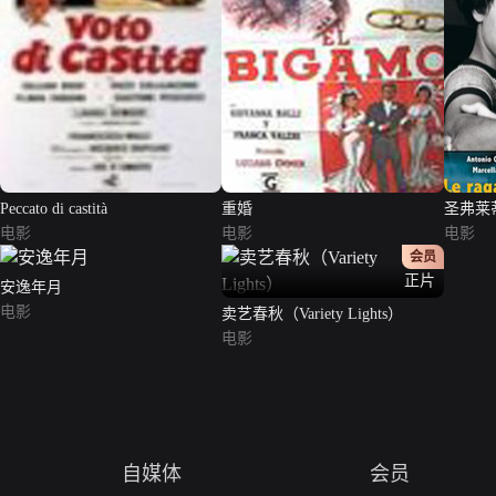
Peccato di castità
重婚
圣弗莱
电影
电影
电影
会员
正片
安逸年月
电影
卖艺春秋（Variety Lights）
电影
自媒体
会员