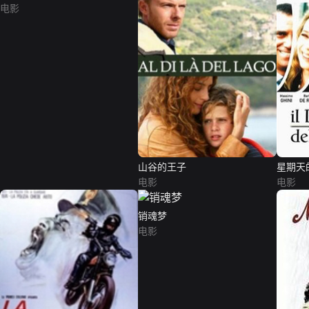
电影
山谷的王子
星期天
电影
电影
销魂梦
电影