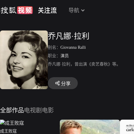
导航
乔凡娜·拉利
别名：
Giovanna Ralli
职业：
演员
乔凡娜·拉利，曾出演《卖艺春秋》等。
分享
全部作品
电视剧
电影
成王败寇