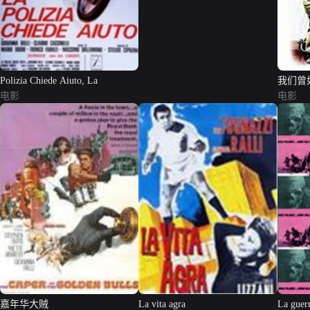
Polizia Chiede Aiuto, La
我们曾
电影
电影
嘉年华大贼
La vita agra
La guer