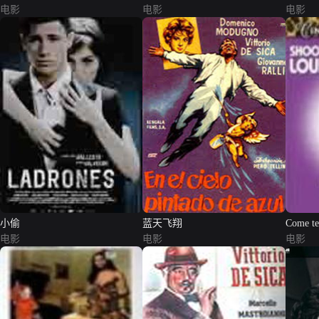
电影
电影
电影
小偷
蓝天飞翔
Come te
电影
电影
电影