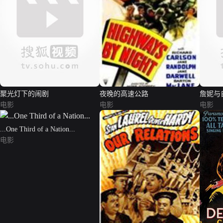
聚光灯下的闹剧
夜晚的高速公路
詹妮与
电影
电影
电影
...One Third of a Nation...
电影