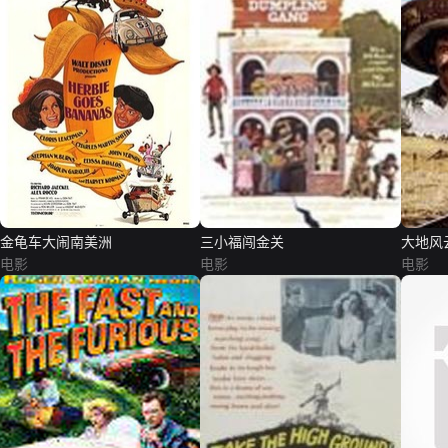
金龟车大闹南美洲
三小福闯金关
大地风
电影
电影
电影