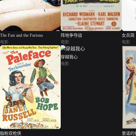
The Fast and the Furious
阵地争夺战
女兵简
电影
电影
电影
穿越我心
电影
脂粉双枪侠
里诺的