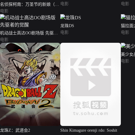
电影
电影
名侦探柯南：万圣节的新娘（普
通话版）
电影
龙珠DS
猫拉面
电影
电影
机动战士高达OO剧场版 先驱者
的觉醒
电影
美少女
电影
龙珠Z：武道会2
Shin Kimagure orenji rdo: Soshit