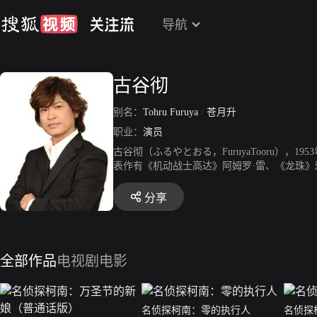
导航
古谷彻
别名：
Tohru Furuya
/
苍月升
职业：
演员
古谷彻（ふるやとおる，FuruyaTooru）
表作有《机动战士高达》阿姆罗·雷、《龙珠》
《海贼王》萨博等。音色清澈响亮，有一种少
分享
全部作品
电视剧
电影
名侦探柯南：零的执行人
名侦探