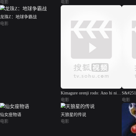
电影
电影
龙珠Z：地球争霸战
电影
Kimagure orenji rodo: Ano hi ni
S&#251;
kaeritai
电影
P&#238;
电影
仙女座物语
天狼星的传说
电影
电影