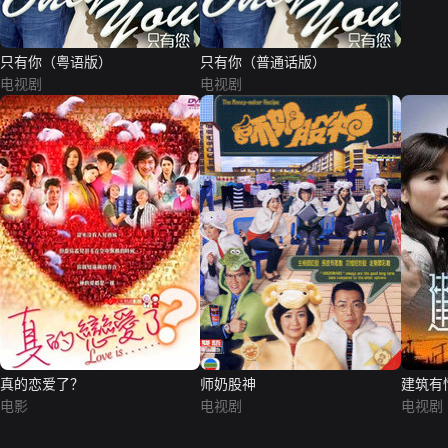
只有你（粤语版）
只有你（普通话版）
电视剧
电视剧
真的恋爱了？
师奶股神
建筑有
电影
电视剧
电视剧