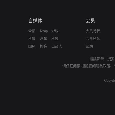
自媒体
会员
全部
Kpop
游戏
会员特权
科普
汽车
科技
会员剧场
国风
搞笑
出品人
帮助
搜狐影音
-
搜狐
请仔细阅读
搜狐视频隐私政策
、
Copyri