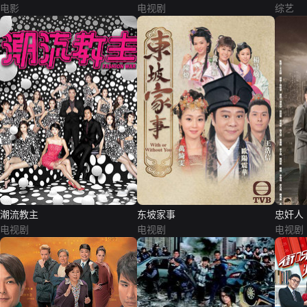
电影
电视剧
综艺
潮流教主
东坡家事
忠奸人
电视剧
电视剧
电视剧