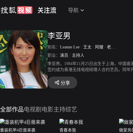
导航
李亚男
别名：
Leanne Lee
/
王太
/
阿嫂
/
老板娘
职业：
演员
/
主持人
李亚男，1984年11月25日出生于上海，中国
签约成为香港无线电视经理人合约艺员。同年开始
演的电视剧《叛逃》在香港翡翠台及高清翡翠台首
喜讯。
分享
全部作品
电视剧
电影
主持综艺
重装机甲4巨兽来袭
青春本我
做家务