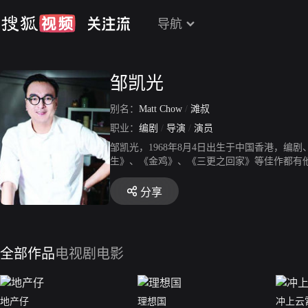
导航
邹凯光
别名：
Matt Chow
/
滩叔
职业：
编剧
/
导演
/
演员
邹凯光，1968年8月4日出生于中国香港，编
生》、《金鸡》、《三更之回家》等佳作都有
在影片中客串演出，令人印象深刻的便是《爆
分享
全部作品
电视剧
电影
地产仔
理想国
冲上云