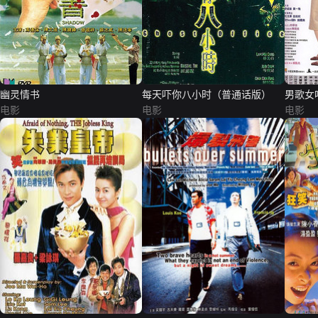
幽灵情书
每天吓你八小时（普通话版）
男歌女
电影
电影
电影