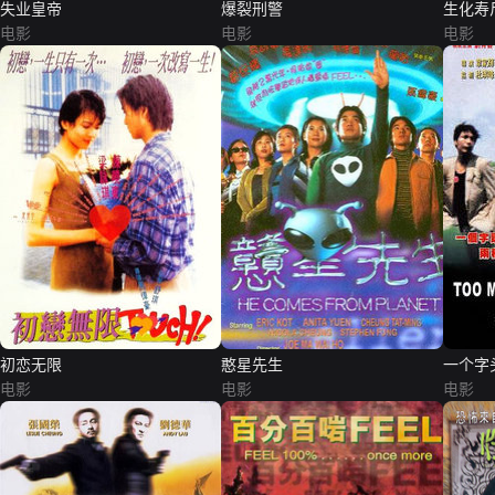
失业皇帝
爆裂刑警
生化寿
电影
电影
电影
初恋无限
憨星先生
一个字
电影
电影
电影