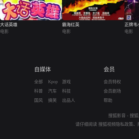
大话英雄
霸海红英
正牌韦
电影
电影
版）
电影
自媒体
会员
全部
Kpop
游戏
会员特权
科普
汽车
科技
会员剧场
国风
搞笑
出品人
帮助
搜狐影音
-
搜狐
请仔细阅读
搜狐视频隐私政策
、