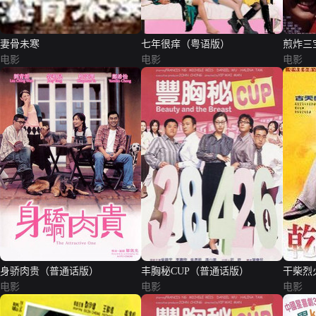
妻骨未寒
七年很痒（粤语版）
煎炸三
电影
电影
电影
身骄肉贵（普通话版）
丰胸秘CUP（普通话版）
干柴烈
电影
电影
电影