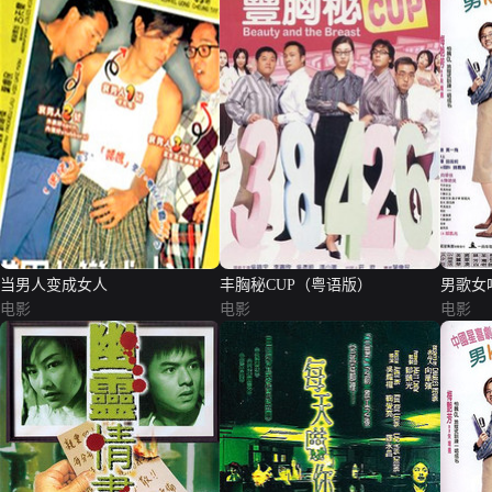
当男人变成女人
丰胸秘CUP（粤语版）
男歌女
电影
电影
电影