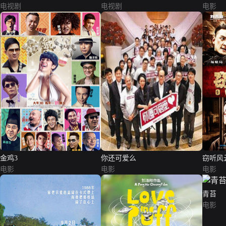
电视剧
电视剧
电影
金鸡3
你还可爱么
窃听风
电影
电影
电影
青苔
电影