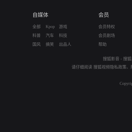
自媒体
会员
全部
Kpop
游戏
会员特权
科普
汽车
科技
会员剧场
国风
搞笑
出品人
帮助
搜狐影音
-
搜狐
请仔细阅读
搜狐视频隐私政策
、
Copyri