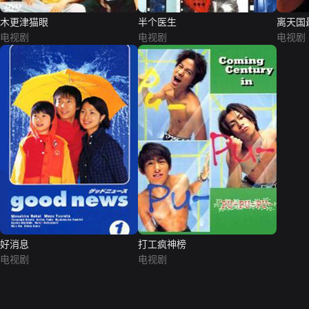
木更津猫眼
半个医生
离天国
电视剧
电视剧
电视剧
好消息
打工疯神榜
电视剧
电视剧