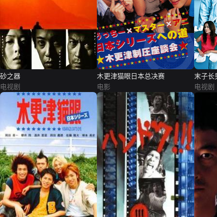
砂之器
木更津猫眼日本总决赛
末子长
电视剧
电影
电视剧