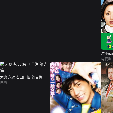
对不起
电视剧
大奥 永远 右卫门佐·纲吉篇
电影