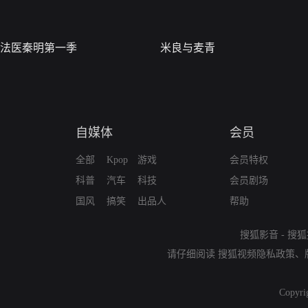
法医秦明第一季
米良与麦青
自媒体
会员
全部
Kpop
游戏
会员特权
科普
汽车
科技
会员剧场
国风
搞笑
出品人
帮助
搜狐影音
-
搜狐
请仔细阅读
搜狐视频隐私政策
、
Copyri