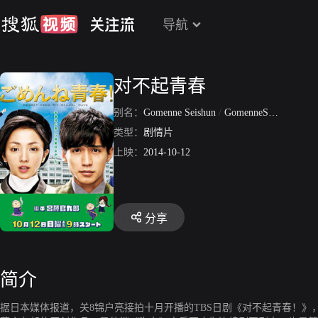
导航
对不起青春
别名：
Gomenne Seishun
/
GomenneSeishun
/
Reg
类型：
剧情片
上映：
2014-10-12
分享
简介
据日本媒体报道，关8锦户亮接拍十月开播的TBS日剧《对不起青春！