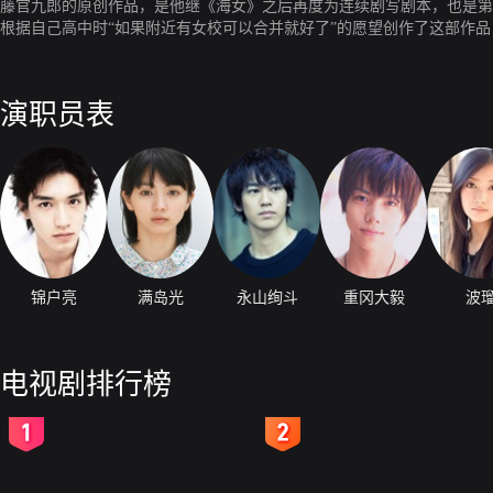
藤官九郎的原创作品，是他继《海女》之后再度为连续剧写剧本，也是第
根据自己高中时“如果附近有女校可以合并就好了”的愿望创作了这部作
子高中的学生们合力举办文化祭，终于大获成功的故事。锦户亮在剧中饰
力让文化祭取得成功，锦户亮希望自己能为这部剧带来活力，满岛光也认
演职员表
锦户亮
满岛光
永山绚斗
重冈大毅
波
电视剧排行榜
2
3