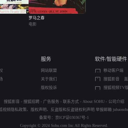
罗马之春
电影
服务
软件/智能硬件
权
网站联盟
移动客户端
场
关于我们
搜狐影音
直
版权投诉
搜狐视频TV
搜狐影音
-
搜狐招聘
-
广告服务
-
联系方式
-
About SOHU
-
公司介绍
狐视频隐私政策
、
版权声明
、
反盗版和反盗链权利声明
举报邮箱
jubaoso
备案号：
京ICP证030367号-1
Copyright © 2024 Sohu.com Inc.All Rights Reserved.