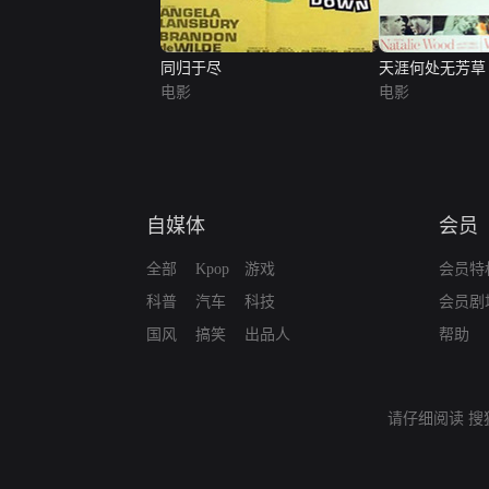
同归于尽
天涯何处无芳草
电影
电影
自媒体
会员
全部
Kpop
游戏
会员特
科普
汽车
科技
会员剧
国风
搞笑
出品人
帮助
请仔细阅读
搜