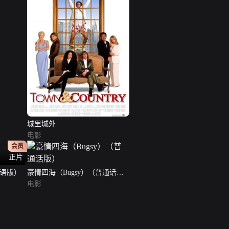
城里城外
电影
会员
正片
英语版）
豪情四海（Bugsy）（普通话
版）
电影