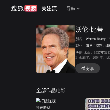
导航
沃伦·比蒂
别名：
Warren Beatty
/
H
职业：
演员
/
监制
/
编
沃伦·比蒂，1937年
E·索耶奖。2004年
分享
全部作品
电影
打破陈规