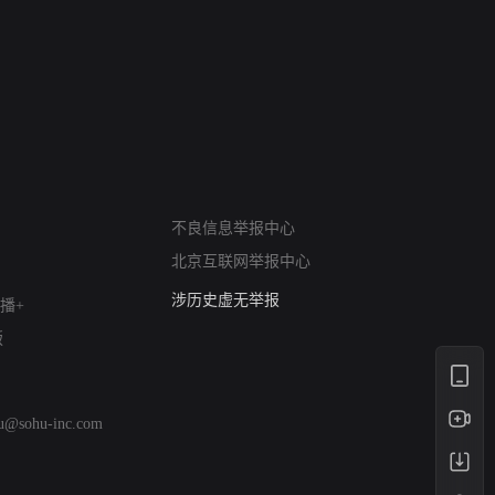
网络暴力有害信息举报
12318 文化市场举报
不良信息举报中心
算法推荐专项举报
北京互联网举报中心
亚运会举报专区
涉历史虚无举报
播+
网络谣言信息专项
版
涉政举报入口
涉未成年人举报
清朗自媒体乱象举报
hu@sohu-inc.com
涉民族宗教有害信息举报
清朗·生活服务类内容举报