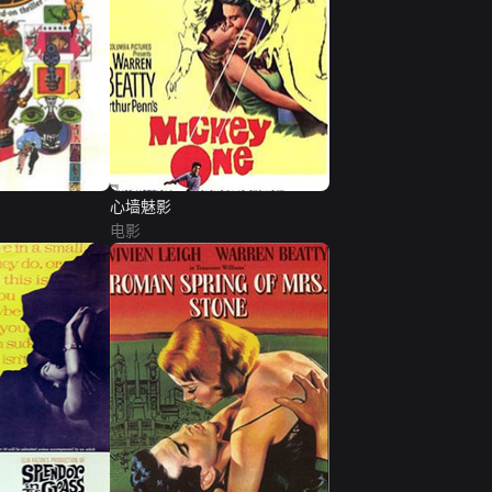
心墙魅影
电影