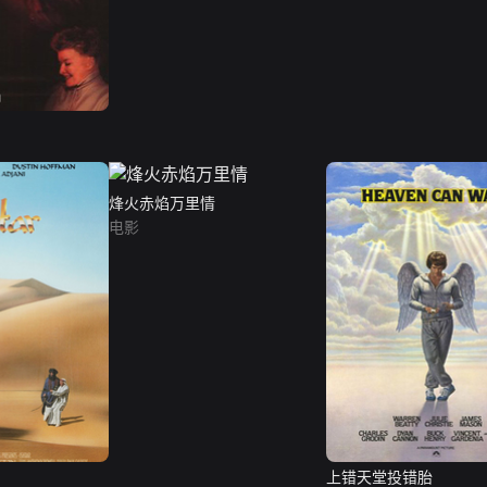
烽火赤焰万里情
电影
上错天堂投错胎