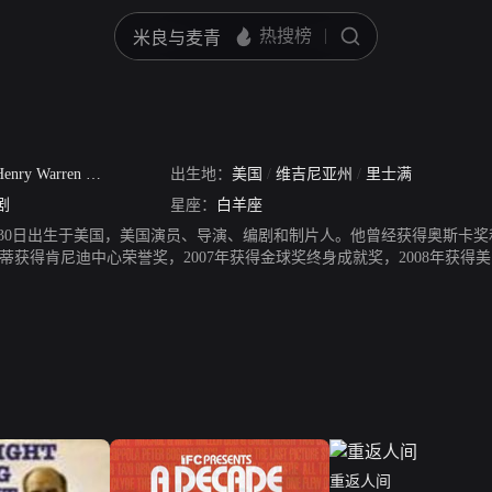
enry Warren Beaty
/
沃伦·比提
出生地：
/
The Chief
美国
/
维吉尼亚州
/
Pro
/
里士满
剧
星座：
白羊座
3月30日出生于美国，美国演员、导演、编剧和制片人。他曾经获得奥斯卡奖
，比蒂获得肯尼迪中心荣誉奖，2007年获得金球奖终身成就奖，2008年获
重返人间