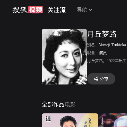
导航
月丘梦路
别名：
Yumeji Tsukioka
职业：
演员
月丘梦路，1922年
分享
全部作品
电影