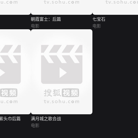
朝霞富士：后篇
七宝石
电影
电影
紫头巾后篇
满月城之歌合战
电影