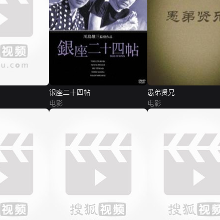
银座二十四帖
愚弟贤兄
电影
电影