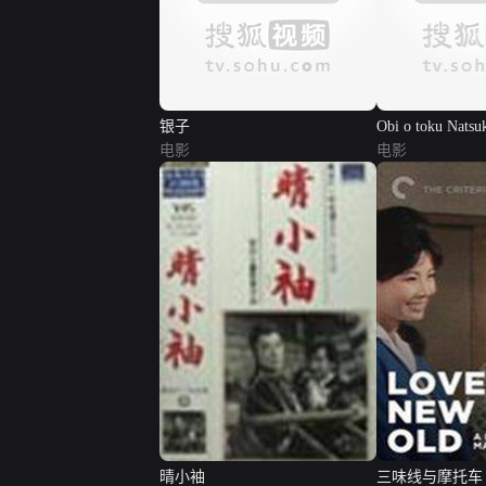
银子
Obi o toku Natsu
电影
电影
晴小袖
三味线与摩托车