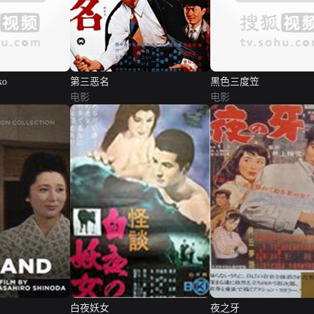
ko
第三恶名
黒色三度笠
电影
电影
白夜妖女
夜之牙