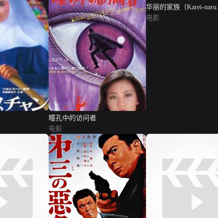
华丽的家族（Karei-naru
Ichizoku）
电影
瞳孔中的访问者
电影