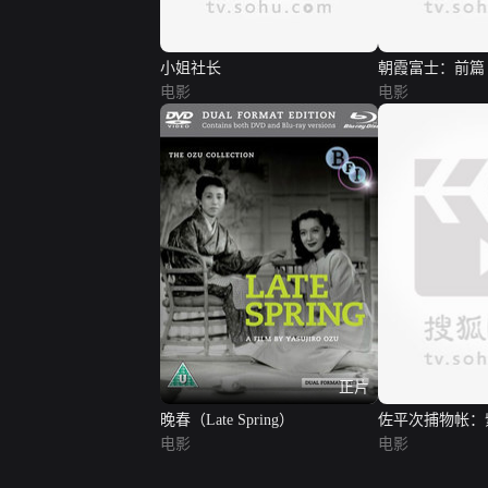
小姐社长
朝霞富士：前篇
电影
电影
正片
晚春（Late Spring）
佐平次捕物帐：
电影
电影