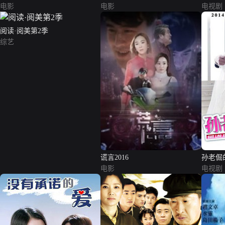
电影
电影
电视剧
阅读·阅美第2季
综艺
谎言2016
孙老倔
电影
电视剧