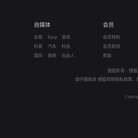
自媒体
会员
全部
Kpop
游戏
会员特权
科普
汽车
科技
会员剧场
国风
搞笑
出品人
帮助
搜狐影音
-
搜狐
请仔细阅读
搜狐视频隐私政策
、
Copyri