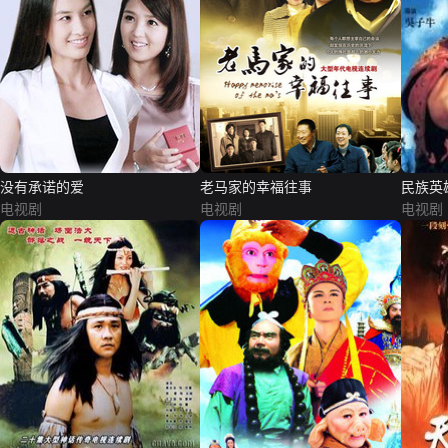
没有承诺的爱
老马家的幸福往事
民族英
电视剧
电视剧
电视剧