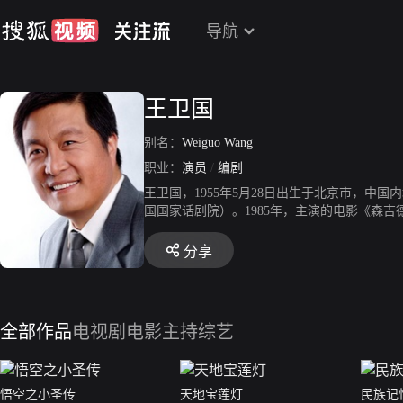
导航
王卫国
别名：
Weiguo Wang
职业：
演员
/
编剧
王卫国，1955年5月28日出生于北京市，中
国国家话剧院）。1985年，主演的电影《森吉
浒传》中，饰演“玉麒麟”卢俊义。2000年，
一角获得第18届中国戏剧梅花奖。2003年，
分享
角获得第15届上海“白玉兰”国际表演艺术奖。
大帝。2014年，主演话剧《死无葬身之地》。
座桥》。2019年，主演的武侠电影《碧血锦衣
全部作品
电视剧
电影
主持综艺
悟空之小圣传
天地宝莲灯
民族记