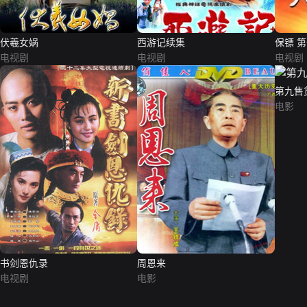
伏羲女娲
西游记续集
保镖 
电视剧
电视剧
电视剧
第九售
电影
书剑恩仇录
周恩来
电视剧
电影