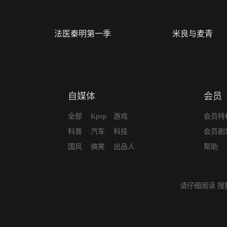
法医秦明第一季
米良与麦青
自媒体
会员
全部
Kpop
游戏
会员特
科普
汽车
科技
会员剧
国风
搞笑
出品人
帮助
请仔细阅读
搜