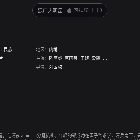
功
g
/
民族英雄郑成功
/
地区：
鄭成功
内地
片
主演：
陈庭威
唐国强
王姬
梁馨
普超英
王卫国
导演：
刘国权
，与清government分庭抗礼。年轻的郑成功在国子监求学，清兵南下