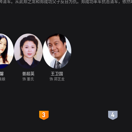
奔清军。从此郑之龙和郑成功父子反目为仇。郑成功率军抗击清军，依然
馨
普超英
王卫国
美娘
饰 董氏
饰 郑芝龙
4
5