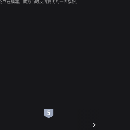
屹立在福建，成为当时反清复明的一面旗帜。
6
7