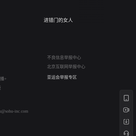
进错门的女人
请君入梦
网络暴力有害信息举报
不良信息举报中心
12318 文化市场举报
北京互联网举报中心
算法推荐专项举报
亚运会举报专区
播+
涉历史虚无举报
版
网络谣言信息专项
涉政举报入口
涉未成年人举报
hu@sohu-inc.com
清朗自媒体乱象举报
涉民族宗教有害信息举报
清朗·生活服务类内容举报