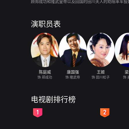
顾郑成功和隆武皇帝以及回国的田川夫人的劝阻率军投
演职员表
陈庭威
唐国强
王姬
梁
饰 郑成功
饰 隆武帝
饰 田川松子
饰 
电视剧排行榜
2
3