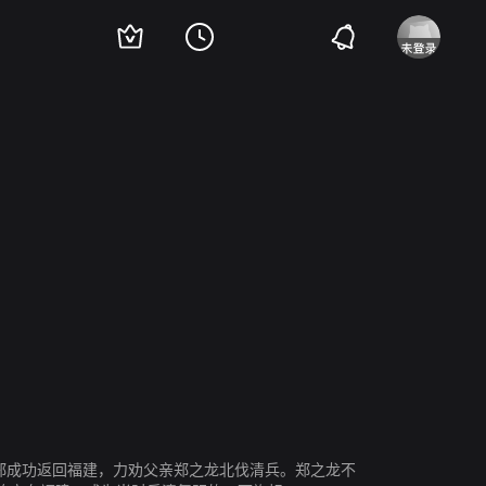
，郑成功返回福建，力劝父亲郑之龙北伐清兵。郑之龙不