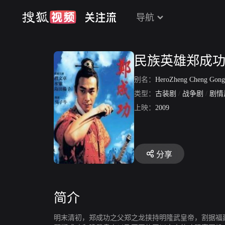
导航
民族英雄郑成
别名：
HeroZheng Cheng Gon
类型：
古装剧
/
战争剧
/
剧情
上映：
2009
分享
简介
明末清初，郑成功之父郑之龙挟持明隆武皇帝，割据福建