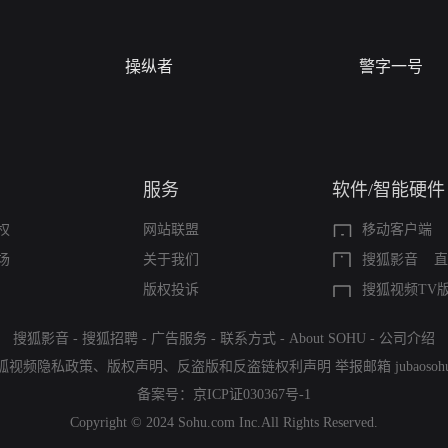
操纵者
警字一号
服务
软件/智能硬件
权
网站联盟
移动客户端
场
关于我们
搜狐影音
直
版权投诉
搜狐视频TV
搜狐影音
-
搜狐招聘
-
广告服务
-
联系方式
-
About SOHU
-
公司介绍
狐视频隐私政策
、
版权声明
、
反盗版和反盗链权利声明
举报邮箱
jubaoso
备案号：
京ICP证030367号-1
Copyright © 2024 Sohu.com Inc.All Rights Reserved.