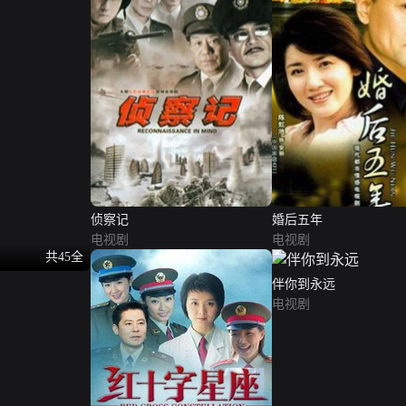
侦察记
婚后五年
电视剧
电视剧
共45全
伴你到永远
电视剧