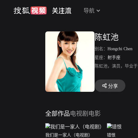
导航
陈虹池
别名：
Hongchi Chen
星座：
射手座
陈虹池，演员，毕业于
分享
全部作品
电视剧
电影
我们是一家人（电视剧）
错恨