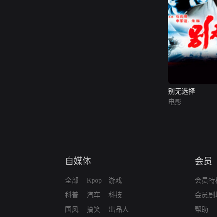
别无选择
电影
自媒体
会员
全部
Kpop
游戏
会员特
科普
汽车
科技
会员剧
国风
搞笑
出品人
帮助