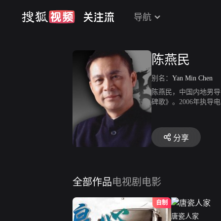
导航
陈燕民
别名：
Yan Min Chen
陈燕民，中国内地男导演
碑歌》。2006年执导
新锐编剧腾龙计划·第
分享
全部作品
电视剧
电影
自制
唐瓷人家