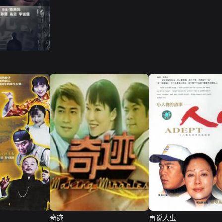
奇迹
再说人虫