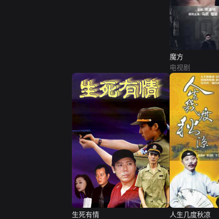
魔方
电视剧
生死有情
人生几度秋凉