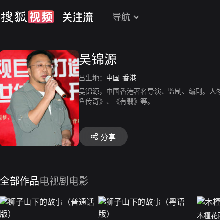
导航
吴锦源
出生地：
中国·香港
吴锦源，中国香港著名导演、监制、编剧。人
鱼传奇》、《有翡》等。
分享
全部作品
电视剧
电影
木槿花