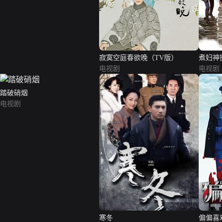
寂寞空庭春欲晚（TV版）
煮妇神
电视剧
电视剧
踏破硝烟
电视剧
寒冬
偏偏喜