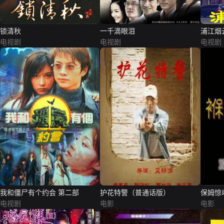
锁清秋
一千滴眼泪
浦江烟
电视剧
电视剧
电视剧
我和僵尸有个约会 第二部
护花特警（普通话版）
保姆惊
电视剧
电影
电影