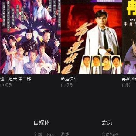
僵尸道长 第二部
命运快车
再起风
电视剧
电视剧
电影
自媒体
会员
全部
Kpop
游戏
会员特权