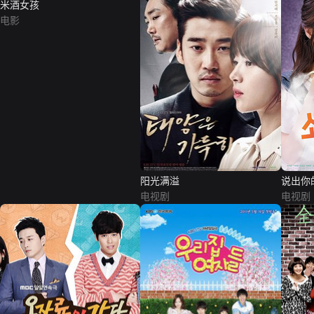
米酒女孩
电影
阳光满溢
说出你
电视剧
电视剧