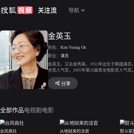
导航
金英玉
别名：
Kim Young Ok
职业：
演员
金英玉，又名金秀美，1951年出生于韩国演员
术奖人气奖，2005年第26届青龙电影奖人
分享
全部作品
电视剧
电影
台风商社
从地狱来的法官
熨斗家