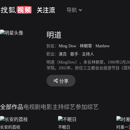
导航
明道
别名：
Ming Dow
/
林朝章
/
Matthew
职业：
演员
/
歌手
/
主持人
明道（MingDow），本名林朝章，1980
学院。2002年，担任三立都会台旅游节目《冒
教资讯节目主持人奖；同年，加入“183clu
均昊，从而受到关注。2006年，主演台湾偶像剧《
分享
凭借出演民国情感剧《梦幻天堂》，从而正式进军
人奖。2009年，出演个人首部电影《感情生活
年，成立明道工作室；同年，凭借电影《近在咫
并获得“安徽卫视国剧盛典”年度网络最受欢迎
全部作品
电视剧
电影
主持综艺
参加综艺
学》。2014年，担任腾讯视频明星旅行真人秀
演公路犯罪喜剧《套路》。
长安的荔枝
不眠日
时差一