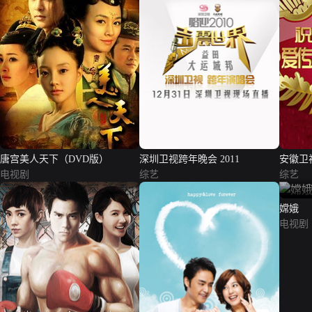
唐宫美人天下（DVD版）
深圳卫视跨年晚会 2011
安徽卫视
电视剧
综艺
综艺
嫦娥
电视剧