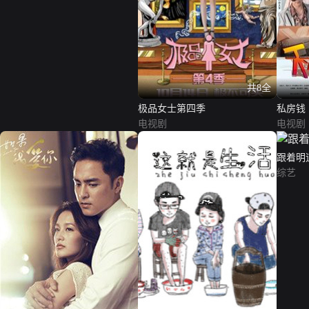
共8全
极品女士第四季
私房钱
电视剧
电视剧
跟着明
综艺