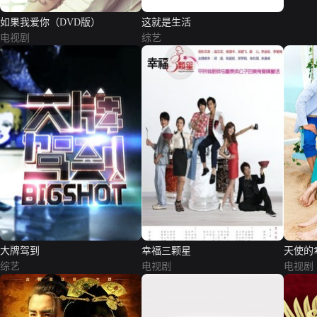
如果我爱你（DVD版）
这就是生活
电视剧
综艺
大牌驾到
幸福三颗星
天使的
综艺
电视剧
电视剧