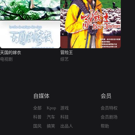
天国的嫁衣
冒险王
电视剧
综艺
自媒体
会员
全部
Kpop
游戏
会员特权
科普
汽车
科技
会员剧场
国风
搞笑
出品人
帮助