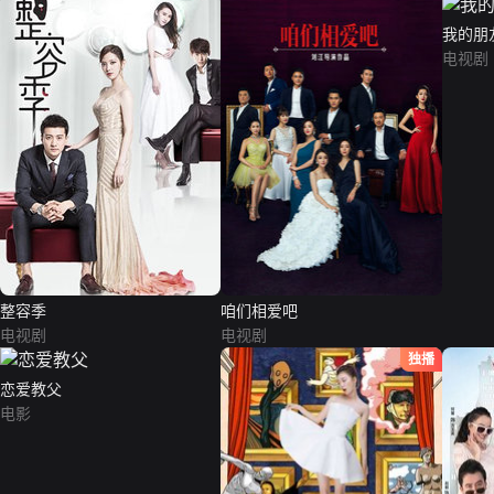
我的朋
电视剧
整容季
咱们相爱吧
电视剧
电视剧
独播
恋爱教父
电影