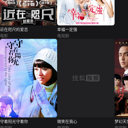
近在咫尺的爱恋
幸福一定强
电影
电视剧
微笑在我心
守着阳光守着你
梦幻天
电视剧
电视剧
电视剧