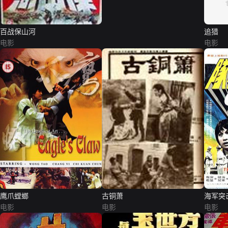
百战保山河
追猎
电影
电影
鹰爪螳螂
古铜萧
海军突
电影
电影
电影