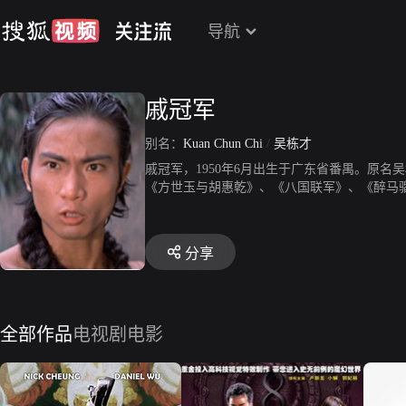
导航
戚冠军
别名：
Kuan Chun Chi
/
吴栋才
戚冠军，1950年6月出生于广东省番禺。原名
《方世玉与胡惠乾》、《八国联军》、《醉马
分享
全部作品
电视剧
电影