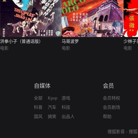
洪拳小子（普通话版）
马哥波罗
少林子
电影
电影
电影
自媒体
会员
全部
Kpop
游戏
会员特权
科普
汽车
科技
会员剧场
国风
搞笑
出品人
帮助
搜狐影音
-
搜狐