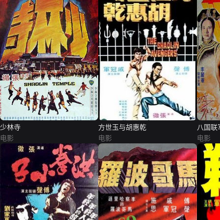
少林寺
方世玉与胡惠乾
八国联
电影
电影
电影