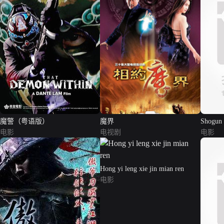
魔警（粤语版）
魔界
Shogun
电影
电视剧
电影
Hong yi leng xie jin mian ren
电影