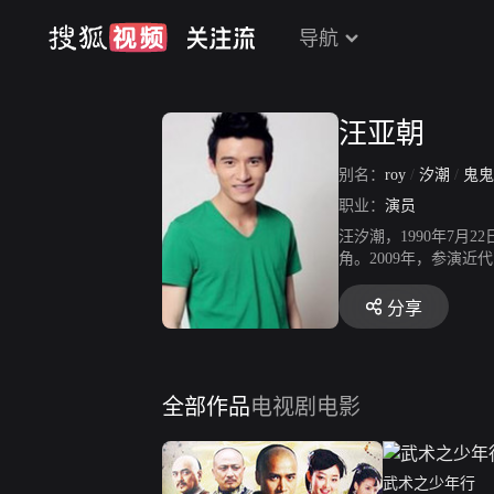
导航
汪亚朝
别名：
roy
/
汐潮
/
鬼鬼
职业：
演员
汪汐潮，1990年7
角。2009年，参演近
剧《蜀山战纪之剑侠传
《玉楼春》，饰演陈伯
分享
全部作品
电视剧
电影
武术之少年行