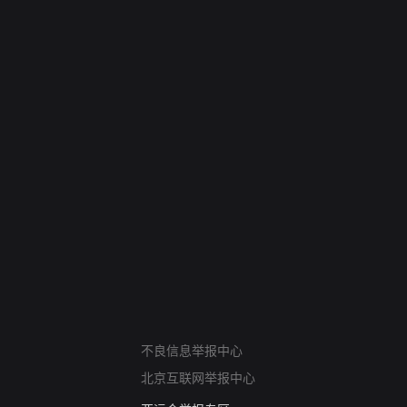
网络暴力有害信息举报
不良信息举报中心
12318 文化市场举报
北京互联网举报中心
算法推荐专项举报