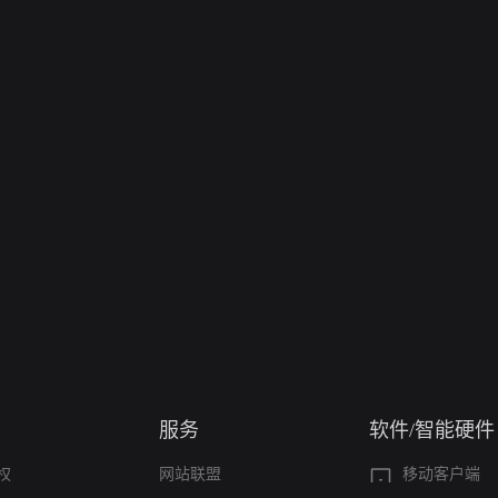
服务
软件/智能硬件
权
网站联盟
移动客户端