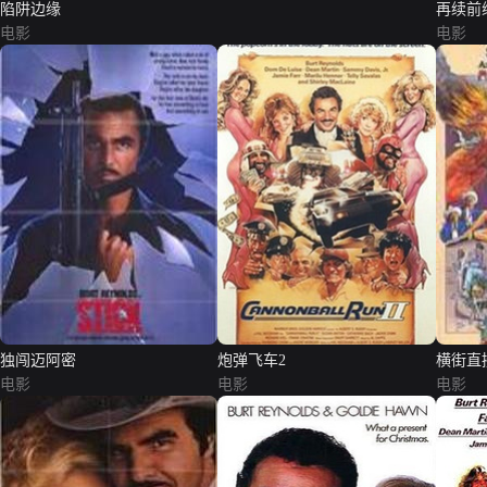
陷阱边缘
再续前
电影
电影
独闯迈阿密
炮弹飞车2
横街直
电影
电影
电影