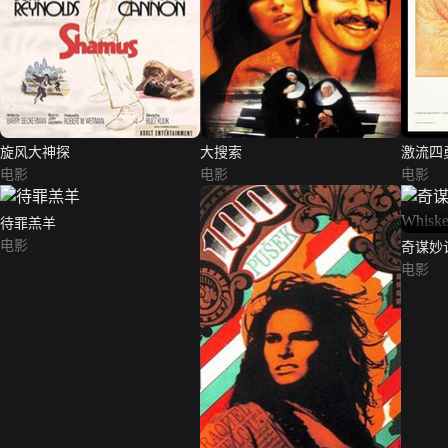
旋风大神探
大搜索
激流四
电影
电影
电影
待罪羔羊
电影
奇谋妙
Whisk
电影