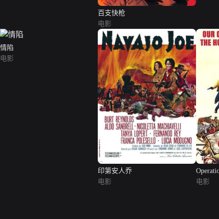
百支快枪
电影
情陷
电影
印第安人乔
Operati
电影
电影