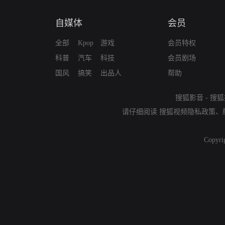
自媒体
会员
全部
Kpop
游戏
会员特权
科普
汽车
科技
会员剧场
国风
搞笑
出品人
帮助
搜狐影音
-
搜狐
请仔细阅读
搜狐视频隐私政策
、
Copyri