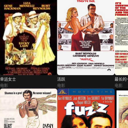
幸运女士
活跃
最长的
电影
电影
电影