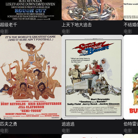
超级老千
上天下地大追击
不结婚
电影
电影
电影
匹夫之勇
追追追
伯特雷
电影
电影
电影