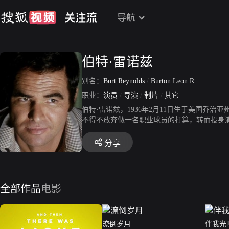
导航
伯特·雷诺兹
别名：
Burt Reynolds
/
Burton Leon Reynolds Jr·
职业：
演员
/
导演
/
制片
/
其它
伯特·雷诺兹，1936年2月11日生于美国
不得不放弃做一名职业球员的打算，转而投身演
年以一张刊登在全球性杂志上的裸照打响知名度
年代曾重返电视圈，成绩不错。1997年因出演《不羁
分享
婚姻，但均以离婚收场。
全部作品
电影
潦倒岁月
伴我光