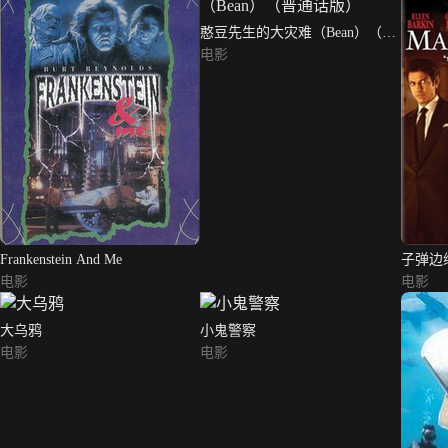
憨豆先生的大灾难（Bean）（普
通话版）
电影
Frankenstein And Me
子弹边
电影
电影
大乌鸦
小鬼警察
电影
电影