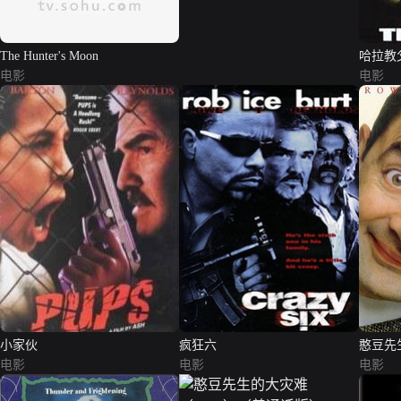
The Hunter's Moon
哈拉教
电影
电影
小家伙
疯狂六
憨豆先
电影
电影
电影