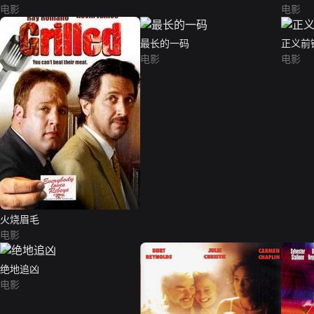
电影
电影
最长的一码
正义前
电影
电影
火烧眉毛
电影
绝地追凶
电影