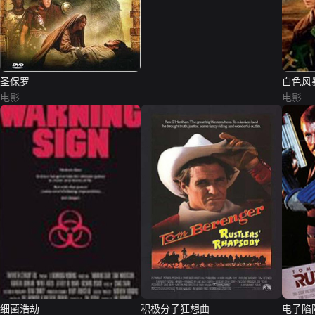
圣保罗
白色风
电影
电影
细菌浩劫
积极分子狂想曲
电子陷