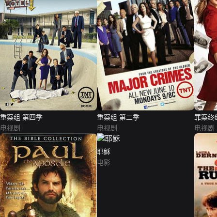
重案组 第四季
重案组 第二季
罪案终
电视剧
电视剧
电视剧
耶稣
电影