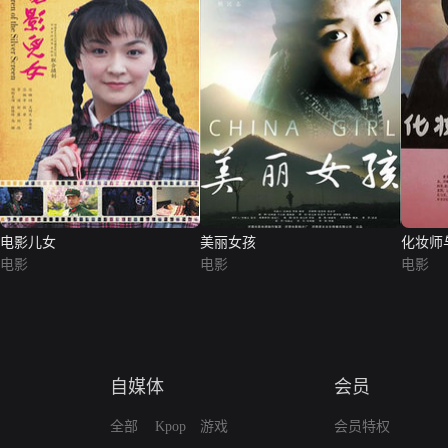
电影儿女
美丽女孩
化妆师
电影
电影
电影
自媒体
会员
全部
Kpop
游戏
会员特权