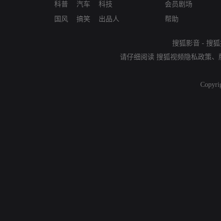
科普
汽车
科技
会员剧场
国风
搞笑
出品人
帮助
搜狐影音
-
搜狐
请仔细阅读
搜狐视频隐私政策
、
Copyri