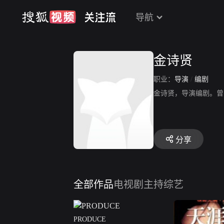
导航
金诗贤
职业：
导演
/
编剧
金诗贤，导演编剧。曾
分享
全部作品
电视剧
主持综艺
PRODUCE