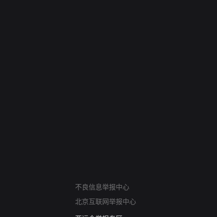
网络暴力有害信息举报
不良信息举报中心
12318 文化市场举报
北京互联网举报中心
算法推荐专项举报