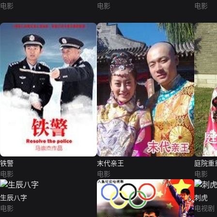
电影
电影
电影
铁警
末代亲王
庭院重
电影
电影
电影
生辰八字
刺虎
电影
电视剧