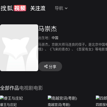
导航
马崇杰
出生地：
中国
马崇杰，京剧大师马连良的侄子。是北京中国
情》、《飞来的青衣》、《吾家有女》等电影
完全可以乱真，一听就是马连良，连马家的人
分享
全部作品
电视剧
电影
睿王与庄妃
南越宫词(粤剧)
四郎探