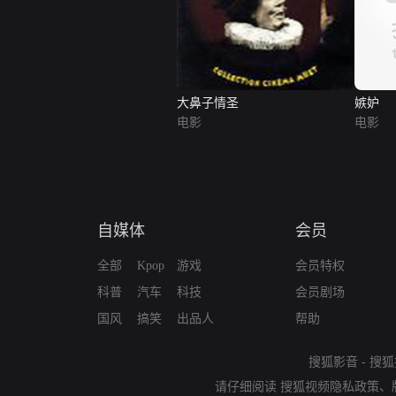
大鼻子情圣
嫉妒
电影
电影
自媒体
会员
全部
Kpop
游戏
会员特权
科普
汽车
科技
会员剧场
国风
搞笑
出品人
帮助
搜狐影音
-
搜狐
请仔细阅读
搜狐视频隐私政策
、