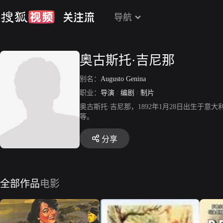
导航
奥古斯托·吉尼那
别名：
Augusto Genina
职业：
导演
/
编剧
/
制片
奥古斯托·吉尼那，1892年1月28日出生
等。
分享
全部作品
电影