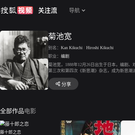
导航
菊池宽
别名：
Kan Kikuchi
/
Hiroshi Kikuchi
职业：
编剧
菊池宽，1888年12月26日出生于日本，编
第三次和第四次《新思潮》杂志，成为新思潮派
上勇士》、《阎魔堂》等一系列剧本。1920
时戏剧界很有影响。1924年，田汉将他的《父
分享
五之名，分别设立了“芥川龙之介赏”、“直木三
全部作品
电影
藤十郎之恋