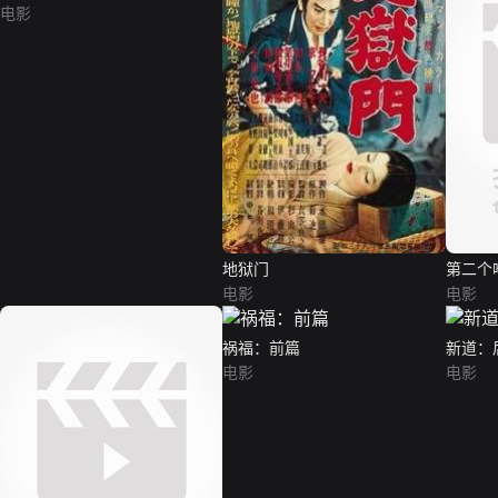
电影
地狱门
第二个
电影
电影
祸福：前篇
新道：
电影
电影