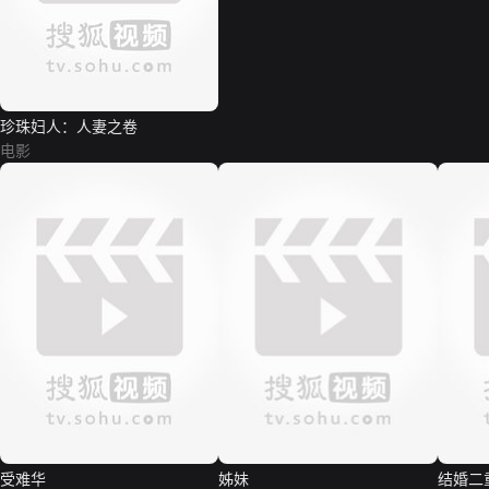
珍珠妇人：人妻之卷
电影
受难华
姊妹
结婚二