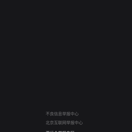
网络暴力有害信息举报
不良信息举报中心
12318 文化市场举报
北京互联网举报中心
算法推荐专项举报