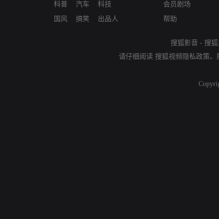
科普
汽车
科技
会员剧场
国风
搞笑
出品人
帮助
搜狐影音
-
搜狐
请仔细阅读
搜狐视频隐私政策
、
Copyri