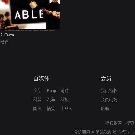
A Caixa
电影
自媒体
会员
全部
Kpop
游戏
会员特权
科普
汽车
科技
会员剧场
国风
搞笑
出品人
帮助
搜狐影音
-
搜狐
请仔细阅读
搜狐视频隐私政策
、