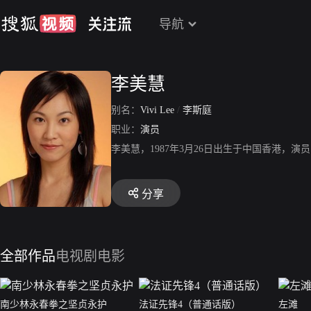
导航
李美慧
别名：
Vivi Lee
/
李斯庭
职业：
演员
李美慧，1987年3月26日出生于中国香港
分享
全部作品
电视剧
电影
南少林永春拳之坚贞永护
法证先锋4（普通话版）
左滩