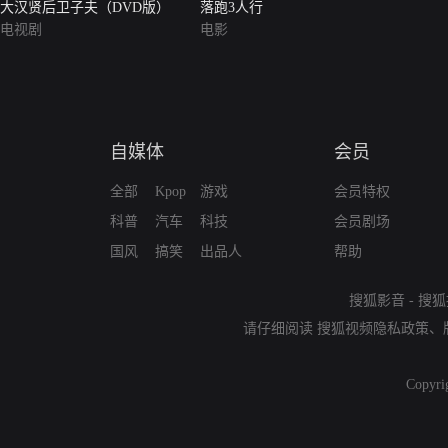
大汉贤后卫子夫（DVD版）
落跑3人行
电视剧
电影
自媒体
会员
全部
Kpop
游戏
会员特权
科普
汽车
科技
会员剧场
国风
搞笑
出品人
帮助
搜狐影音
-
搜狐
请仔细阅读
搜狐视频隐私政策
、
Copyri