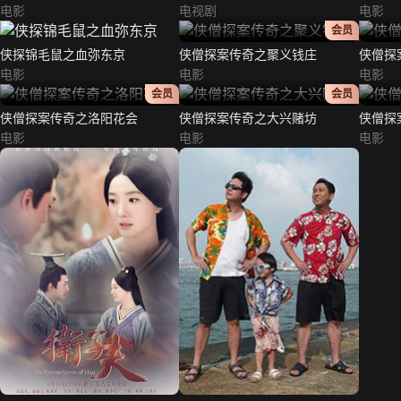
电影
电视剧
电影
正片
会员
侠探锦毛鼠之血弥东京
侠僧探案传奇之聚义钱庄
侠僧探
电影
电影
电影
正片
正片
会员
会员
侠僧探案传奇之洛阳花会
侠僧探案传奇之大兴赌坊
侠僧探
电影
电影
电影