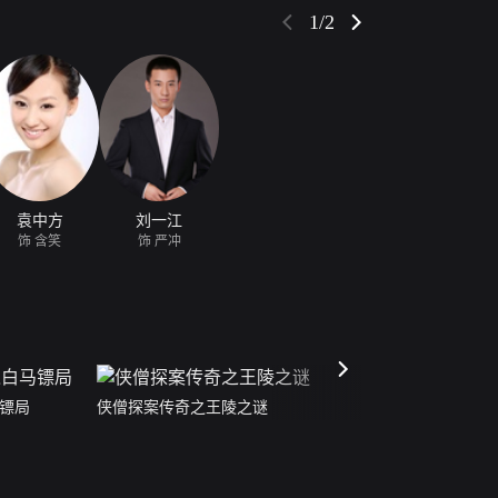
1/2
袁中方
刘一江
饰 含笑
饰 严冲
镖局
侠僧探案传奇之王陵之谜