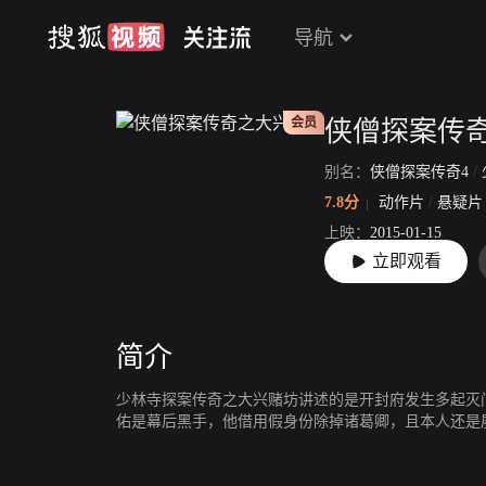
导航
会员
侠僧探案传
别名：
侠僧探案传奇4
/
7.8分
动作片
/
悬疑片
上映：
2015-01-15
立即观看
片长：
86分3秒
简介
少林寺探案传奇之大兴赌坊讲述的是开封府发生多起灭
佑是幕后黑手，他借用假身份除掉诸葛卿，且本人还是