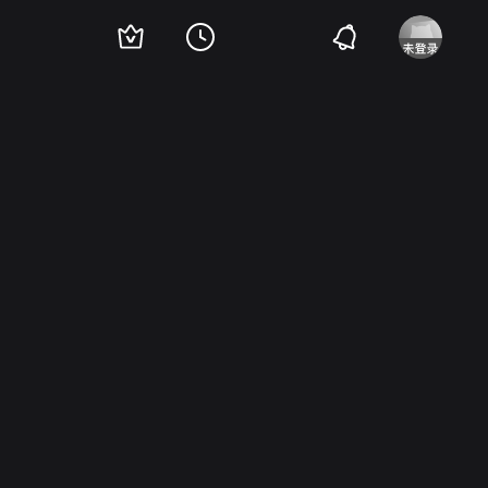
峰
李菁菁