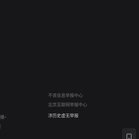
6
7
 The South
战斗里成长
私人女教练续
网络暴力有害信息举报
12318 文化市场举报
不良信息举报中心
算法推荐专项举报
北京互联网举报中心
亚运会举报专区
涉历史虚无举报
播+
网络谣言信息专项
版
涉政举报入口