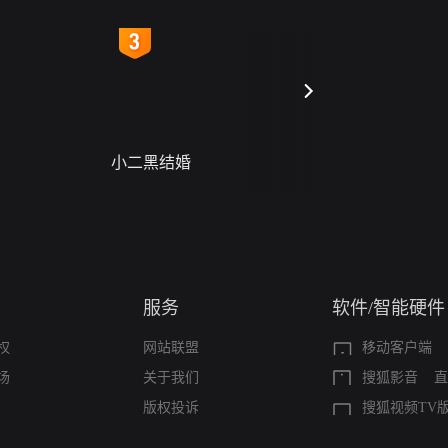
4
5
小二黑结婚
禁忌（A Story Of
Seas）
服务
软件/智能硬件
权
网站联盟
移动客户端
场
关于我们
搜狐影音
直
版权投诉
搜狐视频TV