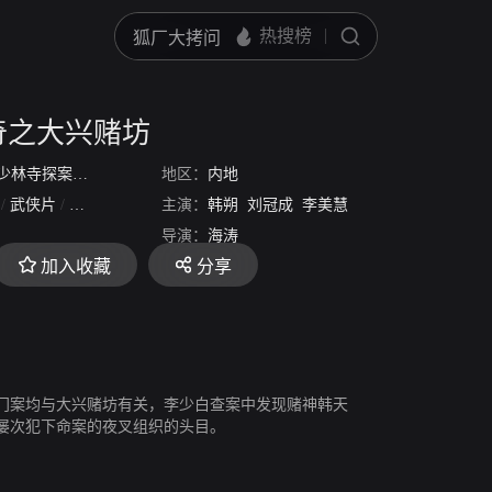
奇之大兴赌坊
少林寺探案传奇之大兴赌坊
地区：
内地
/
武侠片
/
古装片
主演：
韩朔
刘冠成
李美慧
袁中方
刘一江
褚
导演：
海涛
加入收藏
分享
门案均与大兴赌坊有关，李少白查案中发现赌神韩天
屡次犯下命案的夜叉组织的头目。