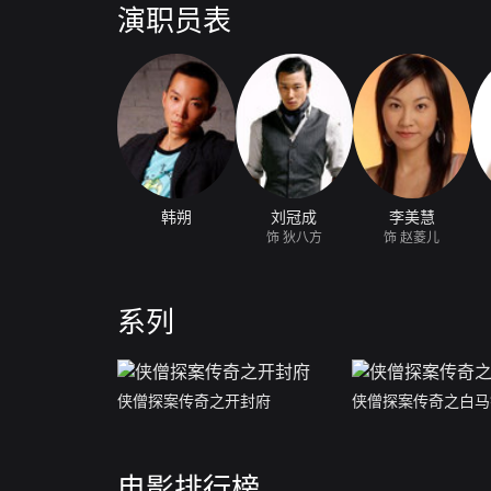
演职员表
韩朔
刘冠成
李美慧
饰 狄八方
饰 赵菱儿
系列
侠僧探案传奇之开封府
侠僧探案传奇之白马
电影排行榜