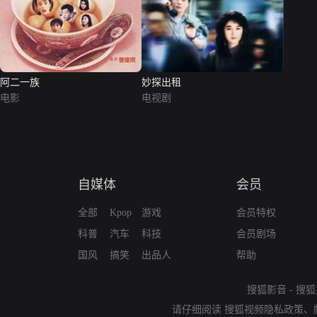
阿二一族
妙探出租
电影
电视剧
自媒体
会员
全部
Kpop
游戏
会员特权
科普
汽车
科技
会员剧场
国风
搞笑
出品人
帮助
搜狐影音
-
搜狐
请仔细阅读
搜狐视频隐私政策
、