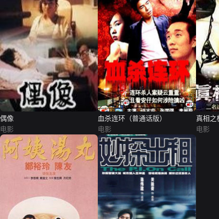
偶像
血杀连环（普通话版）
真相之
电影
电影
电影