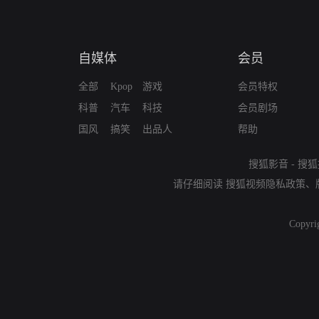
自媒体
会员
全部
Kpop
游戏
会员特权
科普
汽车
科技
会员剧场
国风
搞笑
出品人
帮助
搜狐影音
-
搜狐
请仔细阅读
搜狐视频隐私政策
、
Copyri