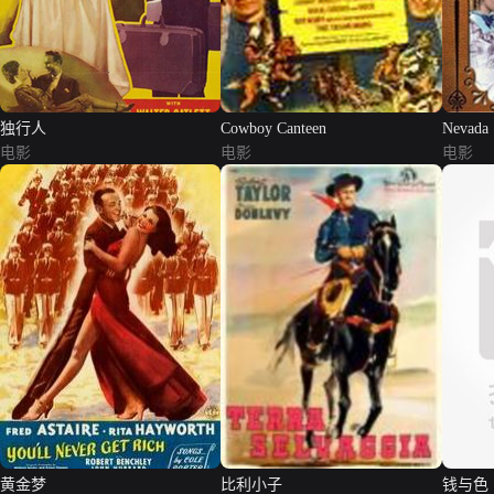
独行人
Cowboy Canteen
Nevada
电影
电影
电影
黄金梦
比利小子
钱与色