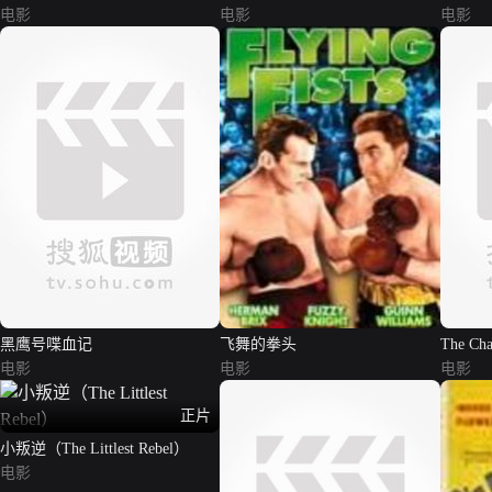
电影
电影
电影
黑鹰号喋血记
飞舞的拳头
The Ch
电影
电影
电影
正片
小叛逆（The Littlest Rebel）
电影