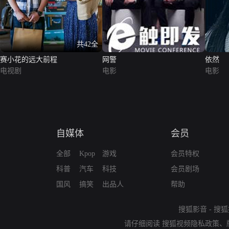
共42全
赛小花的远大前程
网警
依然
电视剧
电影
电影
自媒体
会员
全部
Kpop
游戏
会员特权
科普
汽车
科技
会员剧场
国风
搞笑
出品人
帮助
搜狐影音
-
搜狐
请仔细阅读
搜狐视频隐私政策
、