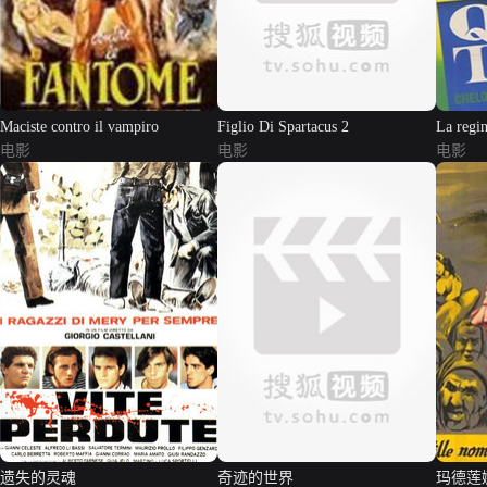
Maciste contro il vampiro
Figlio Di Spartacus 2
La regin
电影
电影
电影
遗失的灵魂
奇迹的世界
玛德莲