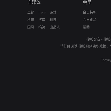
自媒体
会员
全部
Kpop
游戏
会员特权
科普
汽车
科技
会员剧场
国风
搞笑
出品人
帮助
搜狐影音
-
搜狐
请仔细阅读
搜狐视频隐私政策
、
Copyri