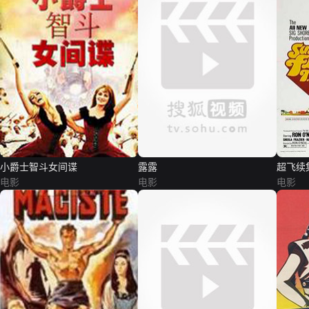
小爵士智斗女间谍
露露
超飞续
电影
电影
电影