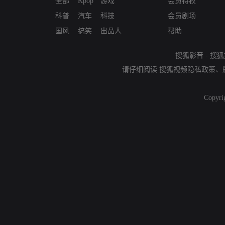
全部
Kpop
游戏
会员特权
科普
汽车
科技
会员剧场
国风
搞笑
出品人
帮助
搜狐影音
-
搜狐
请仔细阅读
搜狐视频隐私政策
、
Copyri