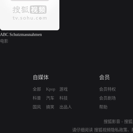
ABC Schutzmassnahmen
电影
自媒体
会员
全部
Kpop
游戏
会员特权
科普
汽车
科技
会员剧场
国风
搞笑
出品人
帮助
搜狐影音
-
搜狐
请仔细阅读
搜狐视频隐私政策
、