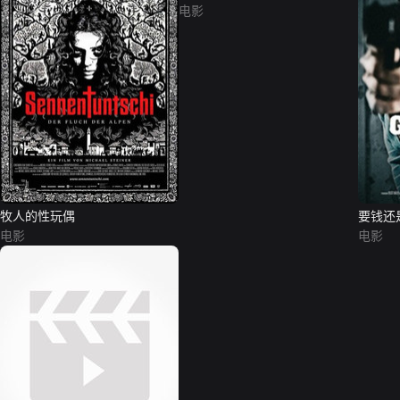
电影
牧人的性玩偶
要钱还
电影
电影